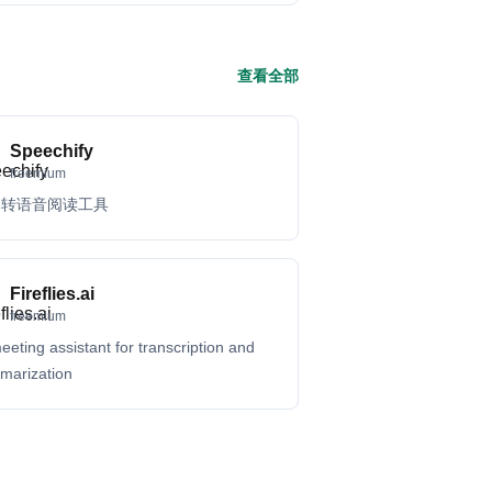
查看全部
Speechify
freemium
本转语音阅读工具
Fireflies.ai
freemium
eeting assistant for transcription and
marization