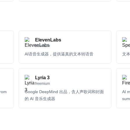
ElevenLabs
freemium
AI语音生成器，提供逼真的文本转语音
文
Lyria 3
freemium
from
Google DeepMind 出品，含人声歌词和封面
AI m
的 AI 音乐生成器
sum