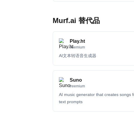
Murf.ai 替代品
Play.ht
freemium
AI文本转语音生成器
Suno
freemium
AI music generator that creates songs 
text prompts