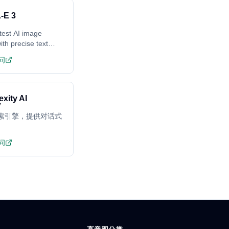
-E 3
test AI image
ith precise text
ing
问
exity AI
搜索引擎，提供对话式
问