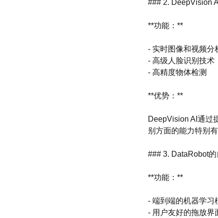
### 2. DeepVision A
**功能：**
- 实时图像和视频分
- 高级人脸识别技术
- 高精度物体检测
**优势：**
DeepVision
别方面的能力特别有
### 3. DataRo
**功能：**
- 端到端的机器学
- 用户友好的拖放界