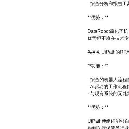
- 综合分析和报告工
**优势：**
DataRobot简
优势但不愿在技术专
### 4. UiPath的R
**功能：**
- 综合的机器人流程
- AI驱动的工作流
- 与现有系统的无缝
**优势：**
UiPath使组织
融到医疗保健等行业