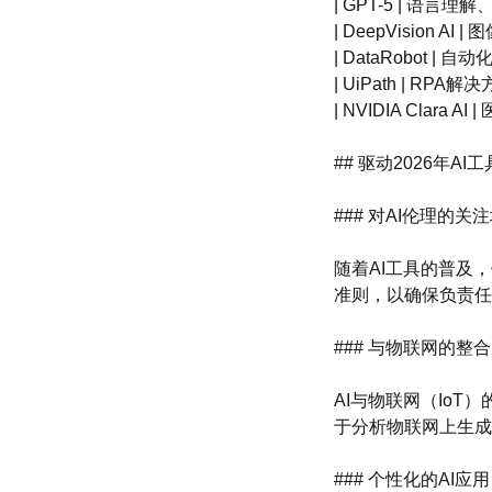
| GPT-5 | 语言
| DeepVision 
| DataRobot |
| UiPath | R
| NVIDIA Clara
## 驱动2026年A
### 对AI伦理的关
随着AI工具的普及
准则，以确保负责任
### 与物联网的整合
AI与物联网（Io
于分析物联网上生成
### 个性化的AI应用