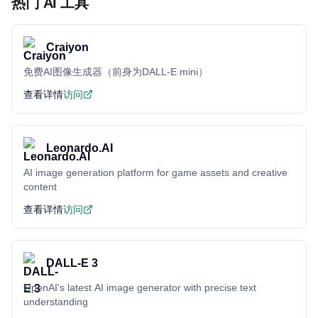
热门 AI 工具
Craiyon
免费AI图像生成器（前身为DALL-E mini）
查看详情
访问
Leonardo.AI
AI image generation platform for game assets and creative
content
查看详情
访问
DALL-E 3
OpenAI's latest AI image generator with precise text
understanding