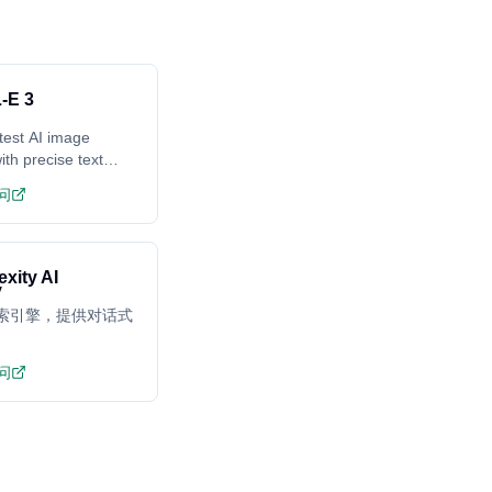
-E 3
test AI image
ith precise text
ing
问
exity AI
搜索引擎，提供对话式
问